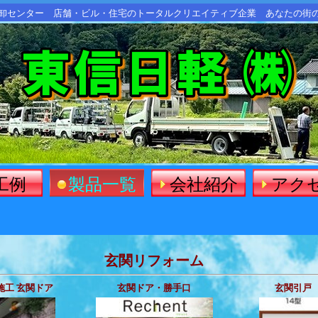
卸センター 店舗・ビル・住宅のトータルクリエイティブ企業 あなたの街
例  
製品一覧
会社紹介
アク
玄関リフォーム
施工 玄関ドア
玄関ドア・勝手口
玄関引戸