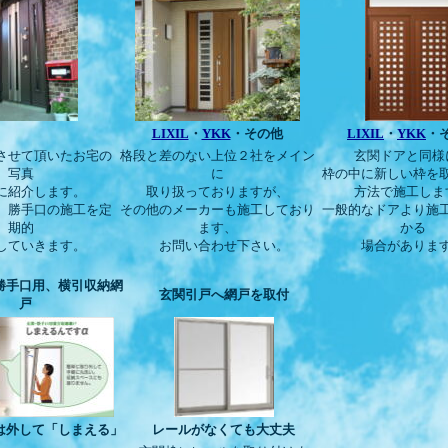
LIXIL
・
YKK
・その他
LIXIL
・
YKK
・
させて頂いたお宅の
格段と差のない上位２社をメイン
玄関ドアと同様
写真
に
枠の中に新しい枠を
に紹介します。
取り扱っておりますが、
方法で施工しま
、勝手口の施工を定
その他のメーカーも施工しており
一般的なドアより施
期的
ます、
かる
していきます。
お問い合わせ下さい。
場合がありま
勝手口用、横引収納網
玄関引戸へ網戸を取付
戸
は外して「しまえる」
レールがなくても大丈夫