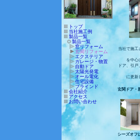
トップ
当社施工例
製品一覧
製品一覧
窓リフォーム
当社で施工
玄関リフォーム
エクステリア
を中心
ガレージ・物置
ドア、引戸
自動ドア
太陽光発電
オール電化
に更新
住宅設備
ブラインド
玄関ドア・
会社紹介
アクセス
お問い合わせ
シーズオフ