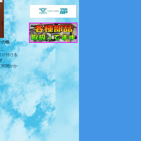
その他
に、
取り付ける
す。
工時間がか
す。