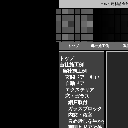
アルミ建材総合
トップ
当社施工例  
製
トップ
当社施工例
当社施工例
玄関ドア・引戸
自動ドア
エクステリア
窓・ガラス
網戸取付
ガラスブロック
内窓・浴室
嵌め殺しを生かす
両開きドア改修