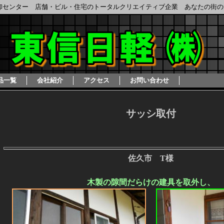
卸センター 店舗・ビル・住宅のトータルクリエイティブ企業 あなたの街の
品一覧
会社紹介
アクセス
お問い合わせ
サッシ取付
佐久市 T様
木製の隙間だらけの建具を取外し、