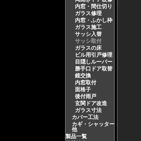
内窓・間仕切り
ガラス修理
内窓・ふかし枠
ガラス施工
サッシ入替
サッシ取付
ガラスの床
ビル用引戸修理
目隠しルーバー
勝手口ドア取替
鏡交換
内窓取付
面格子
後付雨戸
玄関ドア改造
ガラス寸法
カバー工法
カギ・シャッター・
他
製品一覧