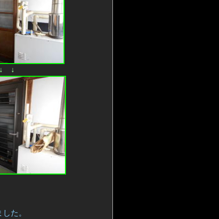
↓ ↓
ました。