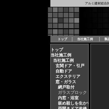
アルミ建材総合
トップ
当社施工例  
製
トップ
当社施工例
当社施工例
玄関ドア・引戸
自動ドア
エクステリア
窓・ガラス
網戸取付
ガラスブロック
内窓・浴室
嵌め殺しを生かす
両開きドア改修