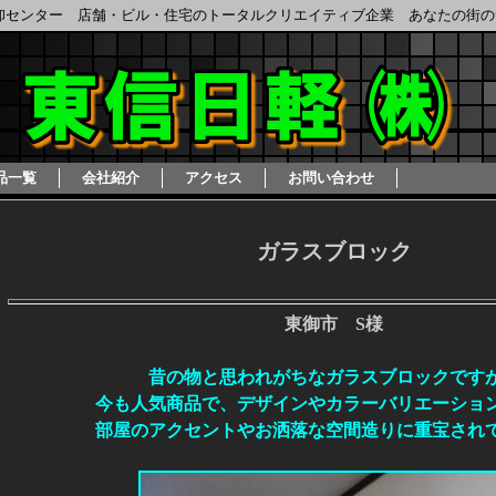
卸センター 店舗・ビル・住宅のトータルクリエイティブ企業 あなたの街の
品一覧
会社紹介
アクセス
お問い合わせ
ガラスブロック
東御市 S様
昔の物と思われがちなガラスブロックです
今も人気商品で、デザインやカラーバリエーショ
部屋のアクセントやお洒落な空間造りに重宝され