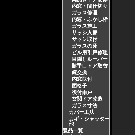
内窓・間仕切り
ガラス修理
内窓・ふかし枠
ガラス施工
サッシ入替
サッシ取付
ガラスの床
ビル用引戸修理
目隠しルーバー
勝手口ドア取替
鏡交換
内窓取付
面格子
後付雨戸
玄関ドア改造
ガラス寸法
カバー工法
カギ・シャッター・
他
製品一覧