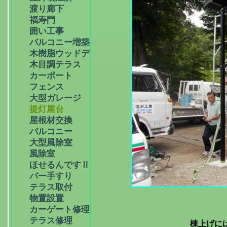
渡り廊下
福寿門
囲い工事
バルコニー増築
木樹脂ウッドデッキ
木目調テラス
カーポート
フェンス
大型ガレージ
提灯屋台
屋根材交換
バルコニー
大型風除室
風除室
ほせるんですⅡ
バー手すり
テラス取付
物置設置
カーゲート修理
テラス修理
棟上げに