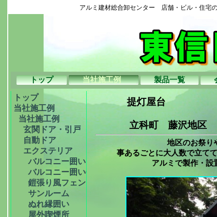
アルミ建材総合卸センター 店舗・ビル・住宅
トップ
当社施工例  
製品一覧
トップ
提灯屋台
当社施工例
当社施工例
立科町 藤沢地区
玄関ドア・引戸
自動ドア
地区のお祭りやお
エクステリア
事あるごとに大人数で立てて
バルコニー囲い
アルミで製作・設置し
バルコニー囲い②
鎧張り風フェンス
サンルーム
ぬれ縁囲い
屋外喫煙所